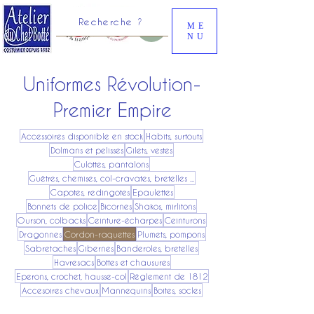
Recherche ?
ME
NU
Uniformes Révolution-
Premier Empire
Accessoires disponible en stock
Habits, surtouts
Dolmans et pelisses
Gilets, vestes
Culottes, pantalons
Guêtres, chemises, col-cravates, bretelles ...
Capotes, redingotes
Epaulettes
Bonnets de police
Bicornes
Shakos, mirlitons
Ourson, colbacks
Ceinture-écharpes
Ceinturons
Dragonnes
Cordon-raquettes
Plumets, pompons
Sabretaches
Gibernes
Banderoles, bretelles
Havresacs
Bottes et chausures
Eperons, crochet, hausse-col
Réglement de 1812
Accesoires chevaux
Mannequins
Boites, socles