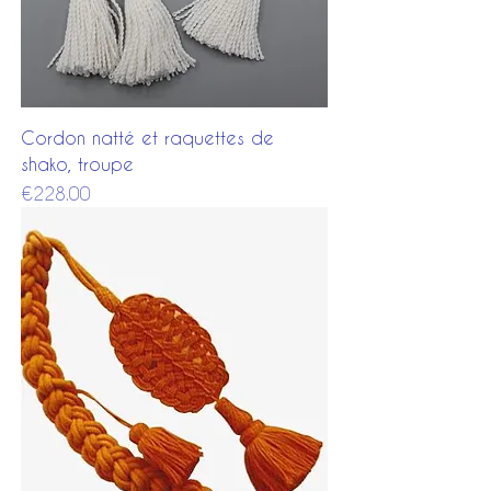
Cordon natté et raquettes de
shako, troupe
Price
€228.00