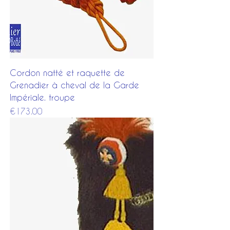
Cordon natté et raquette de
Grenadier à cheval de la Garde
Impériale. troupe
Price
€173.00