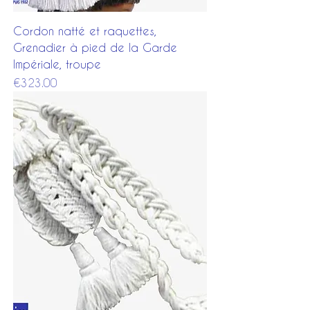
Cordon natté et raquettes,
Grenadier à pied de la Garde
Impériale, troupe
Price
€323.00