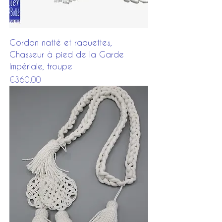
Cordon natté et raquettes,
Chasseur à pied de la Garde
Impériale, troupe
Price
€360.00