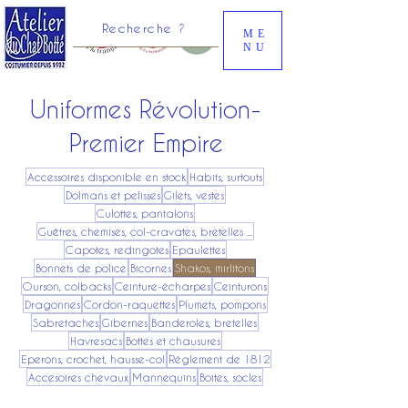
Recherche ?
ME
NU
Uniformes Révolution-
Premier Empire
Accessoires disponible en stock
Habits, surtouts
Dolmans et pelisses
Gilets, vestes
Culottes, pantalons
Guêtres, chemises, col-cravates, bretelles ...
Capotes, redingotes
Epaulettes
Bonnets de police
Bicornes
Shakos, mirlitons
Ourson, colbacks
Ceinture-écharpes
Ceinturons
Dragonnes
Cordon-raquettes
Plumets, pompons
Sabretaches
Gibernes
Banderoles, bretelles
Havresacs
Bottes et chausures
Eperons, crochet, hausse-col
Réglement de 1812
Accesoires chevaux
Mannequins
Boites, socles