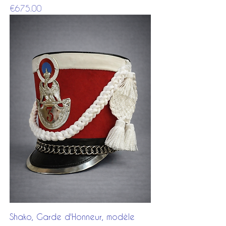
Price
€675.00
Shako, Garde d'Honneur, modèle