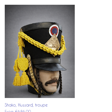
Shako, Hussard, troupe
Sale Price
From
€686.00