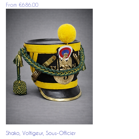
Sale Price
From
€686.00
Shako, Voltigeur, Sous-Officier