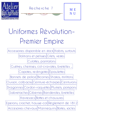
Recherche ?
ME
NU
Uniformes Révolution-
Premier Empire
Accessoires disponible en stock
Habits, surtouts
Dolmans et pelisses
Gilets, vestes
Culottes, pantalons
Guêtres, chemises, col-cravates, bretelles ...
Capotes, redingotes
Epaulettes
Bonnets de police
Bicornes
Shakos, mirlitons
Ourson, colbacks
Ceinture-écharpes
Ceinturons
Dragonnes
Cordon-raquettes
Plumets, pompons
Sabretaches
Gibernes
Banderoles, bretelles
Havresacs
Bottes et chausures
Eperons, crochet, hausse-col
Réglement de 1812
Accesoires chevaux
Mannequins
Boites, socles