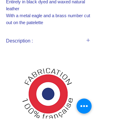
Entirely in black dyed and waxed natural
leather
With a metal eagle and a brass number cut
out on the patelette
Internal pocket with canvas-lined gusset
Brass fastening rings
Description :
Entièrement en cuir naturel teinté et
ciré noir
Avec une aigle métal et un numéro en
laiton découpé sur le patelette
Poche intérieure a soufflet doublée de
toile
Anneaux d'attaches en laiton
Reconstitution historique de