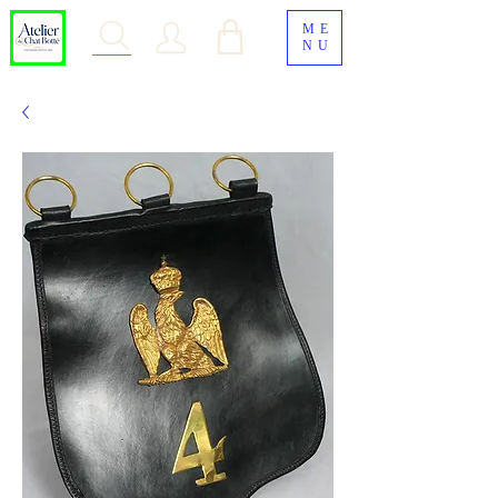
ME
NU