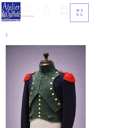
ME
NU