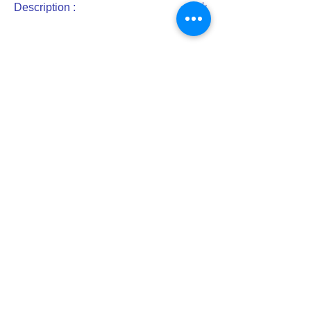
Description :
En drap de laine, boublure coton
Basques longues et retroussis cousues
Revers longs
Fond et couleur distinctive en drap de
laine
Poches figuré par un passepoil
Parements de manches avec ou sans
pattes de parements
Collet droit
Reconstitution historique de
tenues militaires