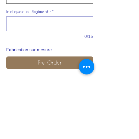
Indiquez le Régiment :
*
0/15
Fabrication sur mesure
Pre-Order
Description :
Officier ou troupe
Couleur et particularités régimentaire a
préciser à la commande:
A revers et à basques longues, retroussis
cousus, fond et couleur distinctive en