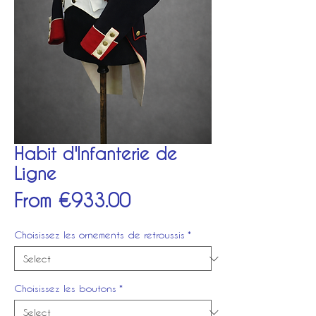
Habit d'Infanterie de
Ligne
Sale
From
€933.00
Price
Choisissez les ornements de retroussis
*
Choisissez les boutons
*