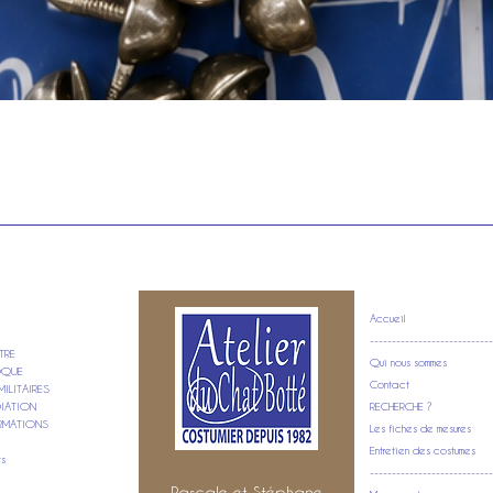
Quick View
Accueil
----------------------------
TRE
Qui nous sommes
POQUE
Contact
ILITAIRES
DIATION
RECHERCHE ?
RMATIONS
Les fiches de mesures
Entretien des costumes
ts
----------------------------
Pascale et Stéphane