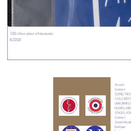
100 clous pour chaussures
Price
€22.00
Accueil
Contact
SCENE, THEA
CIVILS D'E
UNIFORMES M
MUSEES, ME
STAGES, FO
Contact
Search Resul
Boutique