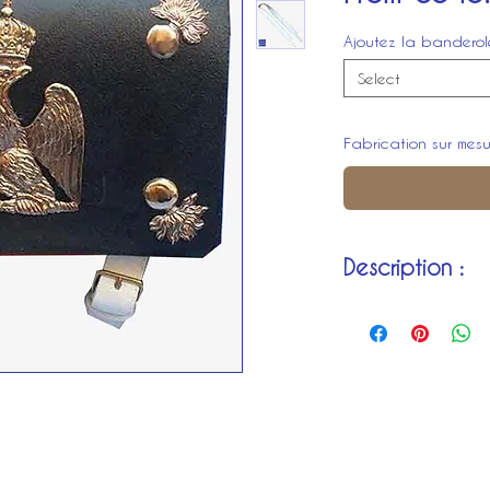
Ajoutez la banderol
Select
Fabrication sur mesu
Description :
En cuir naturel noirc
l'intérieur, étanchéi
Sangles porte-bonne
une face
Bois à cartouches 6
Une aigle et 4 grena
pattelette
Ajoutez la banderol