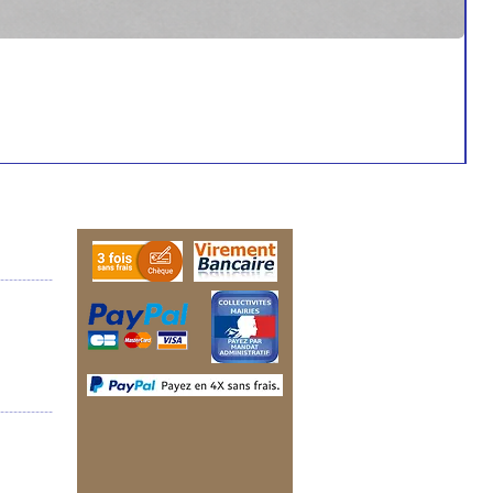
10
Pri
€2
------------
------------