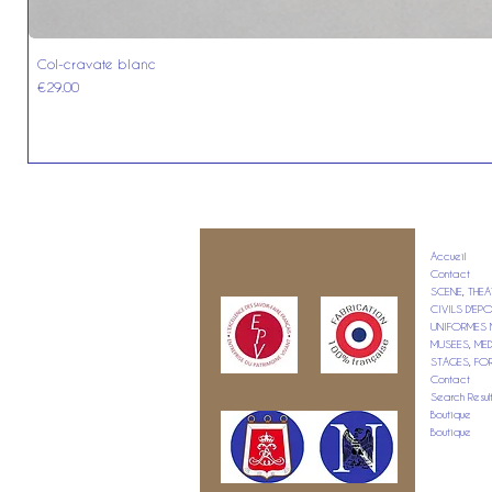
Col-cravate blanc
Price
€29.00
Accueil
Contact
SCENE, THEA
CIVILS D'E
UNIFORMES M
MUSEES, ME
STAGES, FO
Contact
Search Resul
Boutique
Boutique