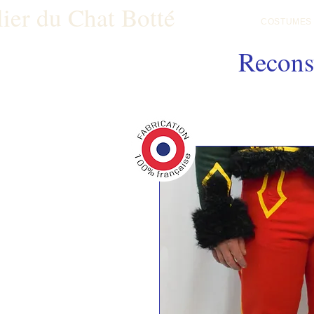
lier du Chat Botté
COSTUMES
Reconst