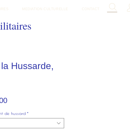
IRES
MEDIATION CULTURELLE
CONTACT
litaires
 la Hussarde,
Sale
00
Price
ent de hussard
*