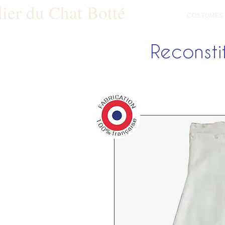
lier du Chat Botté
COSTUMES
Reconstit