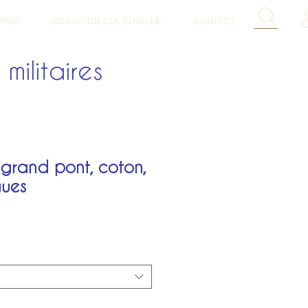
IRES
MEDIATION CULTURELLE
CONTACT
militaires
grand pont, coton,
gues
ice