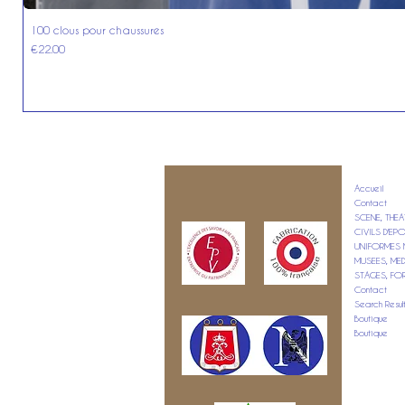
100 clous pour chaussures
Price
€22.00
Accueil
Contact
SCENE, THEA
CIVILS D'E
UNIFORMES M
MUSEES, ME
STAGES, FO
Contact
Search Resul
Boutique
Boutique