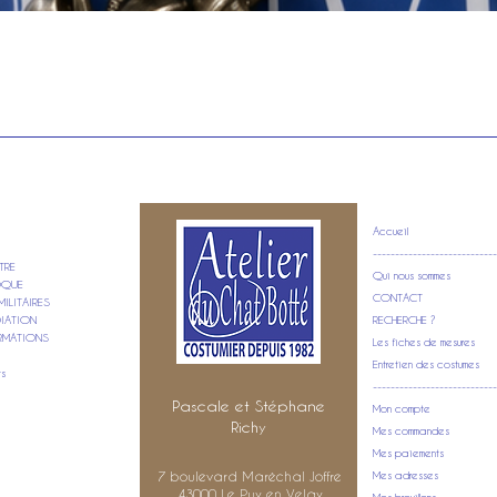
Quick View
Accueil
----------------------------
TRE
Qui nous sommes
POQUE
CONTACT
ILITAIRES
DIATION
RECHERCHE ?
RMATIONS
Les fiches de mesures
Entretien des costumes
ts
----------------------------
Pascale et Stéphane
Mon compte
Richy
Mes commandes
Mes paiements
7 boulevard Maréchal Joffre
Mes adresses
43000 Le Puy en Velay