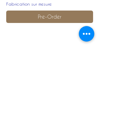
Fabrication sur mesure
Pre-Order
Description :
Drap bleu, intérieur toile
Flamme avec passepoil bicolore
Galon à bâton or sur le bandeau
et cordonnet bicolore
Grenade bicolore d'ornement brodé
machine
Flot de fanges bicolore avec point
recouvert à la main