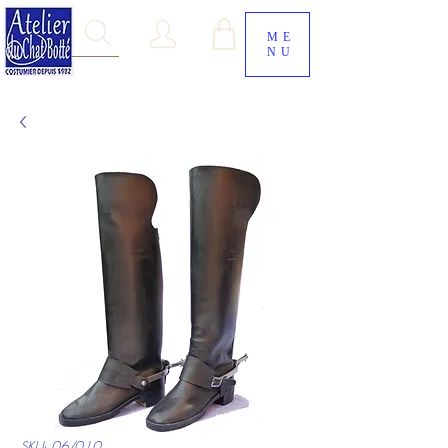
ME
NU
SKU: 06/010