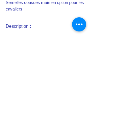
Semelles cousues main en option pour les
cavaliers
Description :
En cuir naturel d'une épaisseur de 2,5
mm
Talons cousues main, semelles
soudées
Talons cousus main, semelles soudées
(Eperon non compris)
Reconstitution historique de
tenues militaires